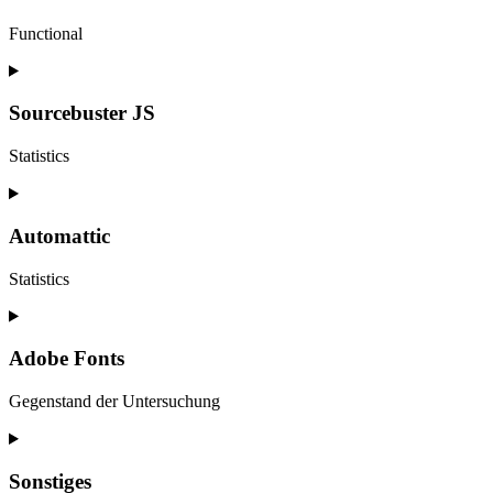
elementor
Functional
Consent
to
service
Sourcebuster JS
wordpress
Statistics
Consent
to
service
Automattic
sourcebuster-
js
Statistics
Consent
to
service
Adobe Fonts
automattic
Gegenstand der Untersuchung
Consent
to
service
Sonstiges